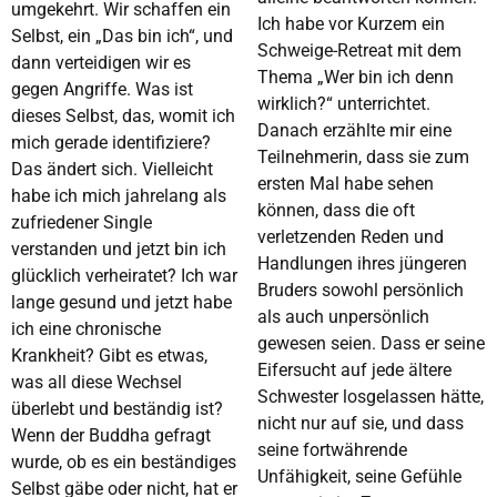
umgekehrt. Wir schaffen ein
Ich habe vor Kurzem ein
Selbst, ein „Das bin ich“, und
Schweige-Retreat mit dem
dann verteidigen wir es
Thema „Wer bin ich denn
gegen Angriffe. Was ist
wirklich?“ unterrichtet.
dieses Selbst, das, womit ich
Danach erzählte mir eine
mich gerade identifiziere?
Teilnehmerin, dass sie zum
Das ändert sich. Vielleicht
ersten Mal habe sehen
habe ich mich jahrelang als
können, dass die oft
zufriedener Single
verletzenden Reden und
verstanden und jetzt bin ich
Handlungen ihres jüngeren
glücklich verheiratet? Ich war
Bruders sowohl persönlich
lange gesund und jetzt habe
als auch unpersönlich
ich eine chronische
gewesen seien. Dass er seine
Krankheit? Gibt es etwas,
Eifersucht auf jede ältere
was all diese Wechsel
Schwester losgelassen hätte,
überlebt und beständig ist?
nicht nur auf sie, und dass
Wenn der Buddha gefragt
seine fortwährende
wurde, ob es ein beständiges
Unfähigkeit, seine Gefühle
Selbst gäbe oder nicht, hat er