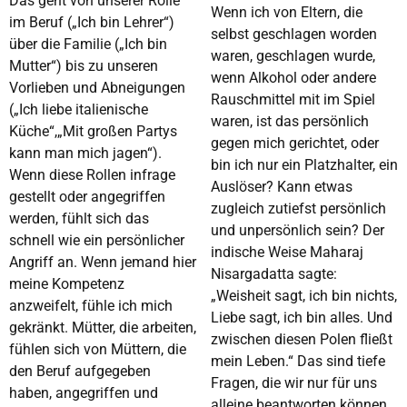
Das geht von unserer Rolle
Wenn ich von Eltern, die
im Beruf („Ich bin Lehrer“)
selbst geschlagen worden
über die Familie („Ich bin
waren, geschlagen wurde,
Mutter“) bis zu unseren
wenn Alkohol oder andere
Vorlieben und Abneigungen
Rauschmittel mit im Spiel
(„Ich liebe italienische
waren, ist das persönlich
Küche“,„Mit großen Partys
gegen mich gerichtet, oder
kann man mich jagen“).
bin ich nur ein Platzhalter, ein
Wenn diese Rollen infrage
Auslöser? Kann etwas
gestellt oder angegriffen
zugleich zutiefst persönlich
werden, fühlt sich das
und unpersönlich sein? Der
schnell wie ein persönlicher
indische Weise Maharaj
Angriff an. Wenn jemand hier
Nisargadatta sagte:
meine Kompetenz
„Weisheit sagt, ich bin nichts,
anzweifelt, fühle ich mich
Liebe sagt, ich bin alles. Und
gekränkt. Mütter, die arbeiten,
zwischen diesen Polen fließt
fühlen sich von Müttern, die
mein Leben.“ Das sind tiefe
den Beruf aufgegeben
Fragen, die wir nur für uns
haben, angegriffen und
alleine beantworten können.